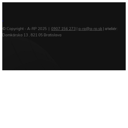
© Copyright - A-RP 2025 |
0907 156 273
|
a-rp@a-rp.sk
|
ateliér:
Domkárska 13 , 821 05 Bratislava