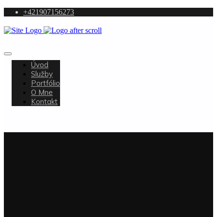
+421907156273
Úvod
Služby
Portfólio
O Mne
Kontakt